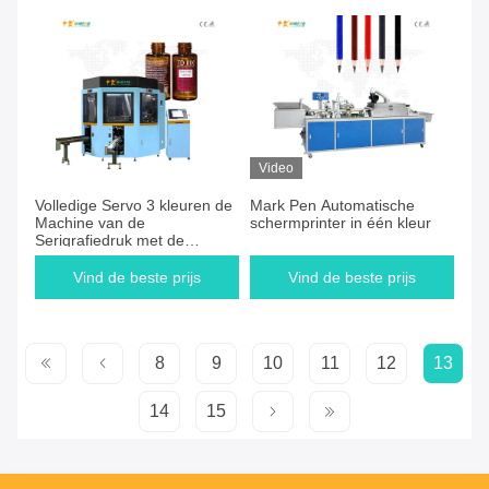
Video
Volledige Servo 3 kleuren de
Mark Pen Automatische
Machine van de
schermprinter in één kleur
Serigrafiedruk met de
Richtlijn van de Visiecamera
voor Ronde Fles sf-MP310
Vind de beste prijs
Vind de beste prijs
8
9
10
11
12
13
14
15