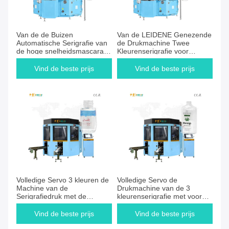
Van de de Buizen
Van de LEIDENE Genezende
Automatische Serigrafie van
de Drukmachine Twee
de hoge snelheidsmascara
Kleurenserigrafie voor
de Drukmachine
Kruiken
Vind de beste prijs
Vind de beste prijs
Volledige Servo 3 kleuren de
Volledige Servo de
Machine van de
Drukmachine van de 3
Serigrafiedruk met de
kleurenserigrafie met voor
Richtlijn van de Visiecamera
Vierkante Fles sf-MP310
voor Onregelmatige Fles sf-
Vind de beste prijs
Vind de beste prijs
MP310