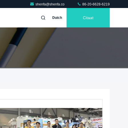
shenfa@shenfa.co
86-20-6628-6219
Citaat
Dutch