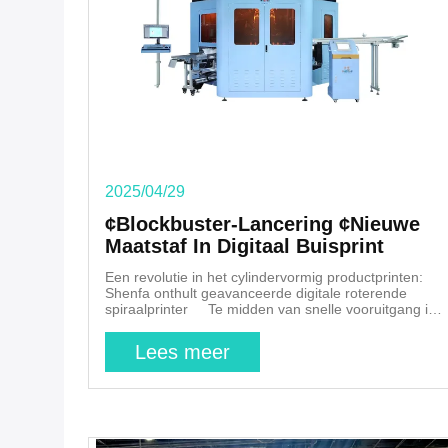
2025/04/29
¢Blockbuster-Lancering ¢Nieuwe
Maatstaf In Digitaal Buisprint
Een revolutie in het cylindervormig productprinten:
Shenfa onthult geavanceerde digitale roterende
spiraalprinter Te midden van snelle vooruitgang in
digitale druktechnologie, Shenfa Printing Machinery,
een pionier in industriële drukoplossingen,heeft de
Lees meer
industriestandaarden opnieuw gedefinieerd met zijn
baanbrekende **Rotary Spiral Digital Inkjet Printer
SF-IRX84**Deze innovatie, die is ontworpen voor de
aanpassing van cilindrische producten, verandert het
drukwerk op buisvormige oppervlakken in
verschillende sectoren. Technische doorbraken die