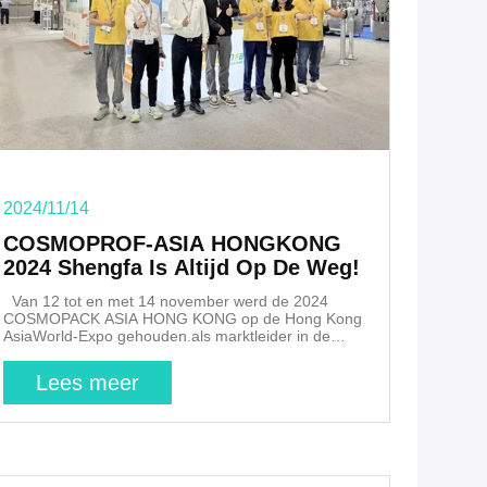
2024/11/14
COSMOPROF-ASIA HONGKONG
2024 Shengfa Is Altijd Op De Weg!
Van 12 tot en met 14 november werd de 2024
COSMOPACK ASIA HONG KONG op de Hong Kong
AsiaWorld-Expo gehouden.als marktleider in de
industrie van intelligente speciale drukmachines,
deelgenomen aan dit grote evenement als altijd.
Lees meer
COSMOPACK ASIA staat bekend als de meest
opvallende B2B internationale schoonheidsbeurs in
de regio Azië-Pacific.en industrie-autoriteiten, dat
een platform biedt voor internationale en diverse
uitwisselingen en transacties voor professionals in de
schoonheidsindustrie. Shenfa drukkerij stand 9-