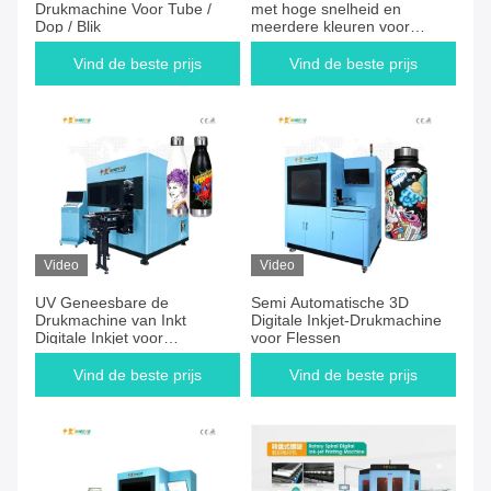
Drukmachine Voor Tube /
met hoge snelheid en
Dop / Blik
meerdere kleuren voor
vierkante fles flatbed
producten
Vind de beste prijs
Vind de beste prijs
Video
Video
UV Geneesbare de
Semi Automatische 3D
Drukmachine van Inkt
Digitale Inkjet-Drukmachine
Digitale Inkjet voor
voor Flessen
Drinkware-Fles
Vind de beste prijs
Vind de beste prijs