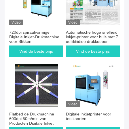
Video
Video
720dpi spiraalvormige
Automatische hoge snelheid
Digitale Inkjet-Drukmachine
inkjet-printer voor buis met 7
voor Blikken
gelijktijdige drukkoppen
Vind de beste prijs
Vind de beste prijs
Video
Flatbed de Drukmachine
Digitale inkjetprinter voor
600dpi 50m/min van
testkaarten
Producten Digitale Inkjet