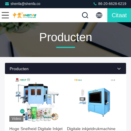
shenfa@shenfa.co
86-20-6628-6219
Citaat
Producten
Producten
Video
Hoge Snelheid Digitale Inkjet
Digitale inkjetdrukmachine