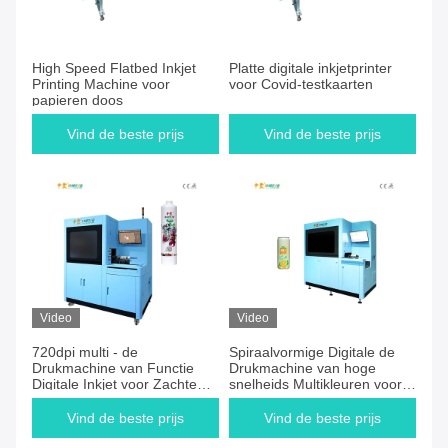
High Speed Flatbed Inkjet
Platte digitale inkjetprinter
Printing Machine voor
voor Covid-testkaarten
papieren doos
Vind de beste prijs
Vind de beste prijs
Video
Video
720dpi multi - de
Spiraalvormige Digitale de
Drukmachine van Functie
Drukmachine van hoge
Digitale Inkjet voor Zachte
snelheids Multikleuren voor
Buis
Aluminiumblikken
Vind de beste prijs
Vind de beste prijs