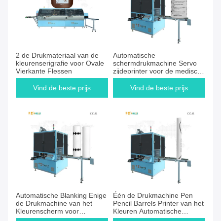
2 de Drukmateriaal van de
Automatische
kleurenserigrafie voor Ovale
schermdrukmachine Servo
Vierkante Flessen
zijdeprinter voor de medische
industrie
Vind de beste prijs
Vind de beste prijs
Automatische Blanking Enige
Één de Drukmachine Pen
de Drukmachine van het
Pencil Barrels Printer van het
Kleurenscherm voor
Kleuren Automatische
Ceramische Buis
Scherm