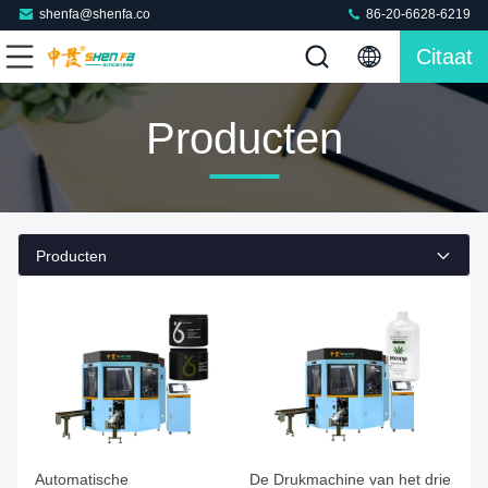
shenfa@shenfa.co
86-20-6628-6219
Citaat
Producten
Producten
Automatische
De Drukmachine van het drie