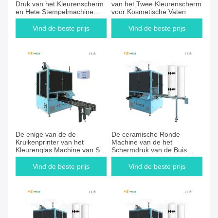
Druk van het Kleurenscherm
van het Twee Kleurenscherm
en Hete Stempelmachine
voor Kosmetische Vaten
voor Glasfles
Vind de beste prijs
Vind de beste prijs
De enige van de de
De ceramische Ronde
Kruikenprinter van het
Machine van de het
Kleurenglas Machine van Silk
Schermdruk van de Buis
Screen Printing met Flam-
Enige Kleur Automatische
Behandeling het UV
leidde het Genezen
Vind de beste prijs
Vind de beste prijs
Genezen