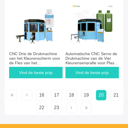
CNC Drie de Drukmachine
Automatische CNC Servo de
van het Kleurenscherm voor
Drukmachine van de Vier
de Fles van het
Kleurenserigrafie voor Plastic
Lotionhuisdier
Flessen
Vind de beste prijs
Vind de beste prijs
16
17
18
19
20
21
22
23