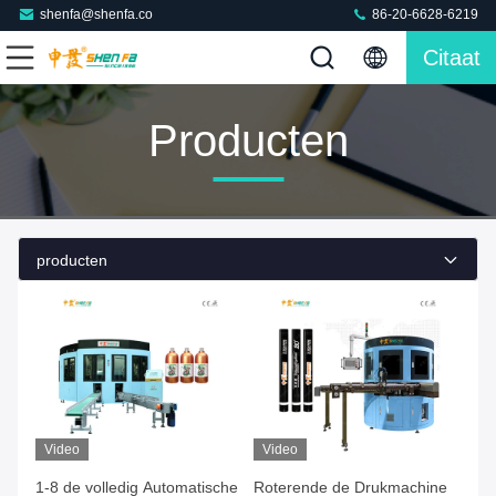
shenfa@shenfa.co
86-20-6628-6219
Citaat
Producten
producten
Video
Video
1-8 de volledig Automatische
Roterende de Drukmachine