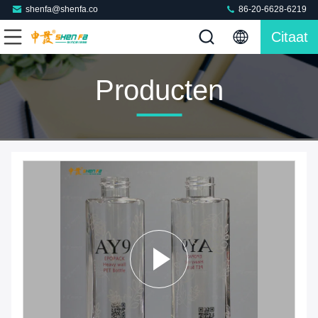
shenfa@shenfa.co
86-20-6628-6219
Citaat
Producten