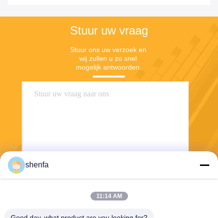
Stuur uw vraag
Stuur ons uw verzoek en 
wij zullen u zo snel 
mogelijk antwoorden.
shenfa
Stuur
11:14 AM
Good day, what product are you looking for?