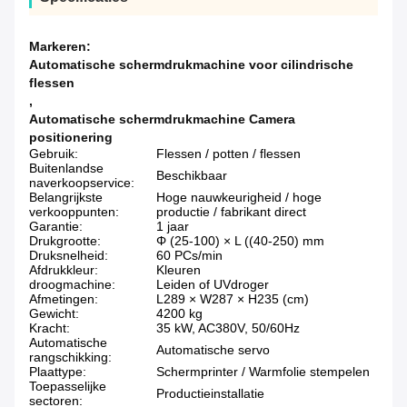
Markeren:
Automatische schermdrukmachine voor cilindrische
flessen
,
Automatische schermdrukmachine Camera
positionering
Gebruik:
Flessen / potten / flessen
Buitenlandse
Beschikbaar
naverkoopservice:
Belangrijkste
Hoge nauwkeurigheid / hoge
verkooppunten:
productie / fabrikant direct
Garantie:
1 jaar
Drukgrootte:
Φ (25-100) × L ((40-250) mm
Druksnelheid:
60 PCs/min
Afdrukkleur:
Kleuren
droogmachine:
Leiden of UVdroger
Afmetingen:
L289 × W287 × H235 (cm)
Gewicht:
4200 kg
Kracht:
35 kW, AC380V, 50/60Hz
Automatische
Automatische servo
rangschikking:
Plaattype:
Schermprinter / Warmfolie stempelen
Toepasselijke
Productieinstallatie
sectoren: