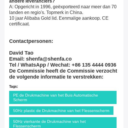
andere leveranciers?
A: Opgericht in 1996, geëxporteerd naar meer dan 70
landen en regio's. Topmerk in China.
10 jaar Alibaba Gold lid. Eenmalige aankoop. CE
certificaat.
Contactpersonen:
David Tao
Email: shenfa@shenfa.co
Tel / WhatsApp / Wechat: +86 135 4444 0936
De Commissie heeft de Commissie verzocht
de volgende informatie te verstrekken:
Tags:
PE de Drukmachine van het Buis Automatische
Scherm
50Hz plastic de Drukmachine van het Flessenscherm
50Hz vierkante de Drukmachine van het
Flessenscherm