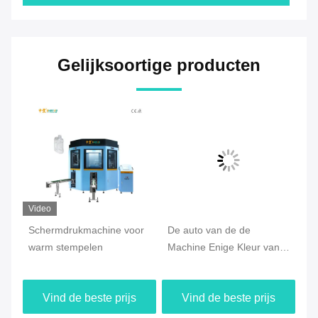
Gelijksoortige producten
Video
Schermdrukmachine voor
De auto van de de
Au
warm stempelen
Machine Enige Kleur van
sc
de Stootkussendruk
ci
Machine van de het
fl
Vind de beste prijs
Vind de beste prijs
Schermdruk