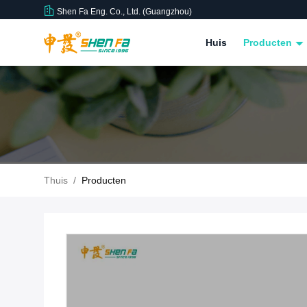
Shen Fa Eng. Co., Ltd. (Guangzhou)
Huis
Producten
Thuis
/
Producten