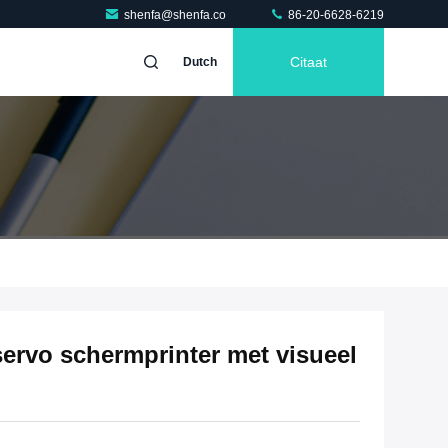
shenfa@shenfa.co
86-20-6628-6219
Citaat
Dutch
servo schermprinter met visueel