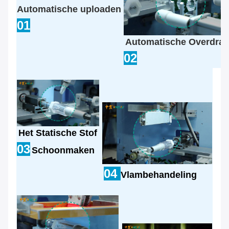
Automatische
uploaden
01
Automatische Overdrac
02
Het Statische Stof
03
Schoonmaken
04
Vlambehandeling