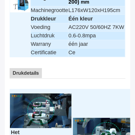
200)
mm
Machinegrootte
L176xW120xH195cm
Drukkleur
Één kleur
Voeding
AC220V 50/60HZ 7KW
Luchtdruk
0.6-0.8mpa
Warrany
één jaar
Certificatie
Ce
Drukdetails
Het