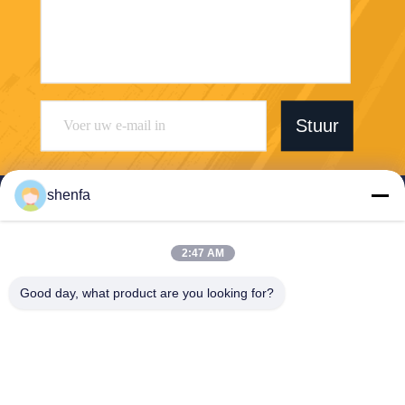
Stuur
shenfa
2:47 AM
Shen Fa Eng. Co., Ltd. (Guangzhou)
Good day, what product are you looking for?
shenfa@shenfa.co
86-20-6628-6219
Van de het Zuidenweg van
No.9huaxing het District Gua
ngzhou, China van Huadu