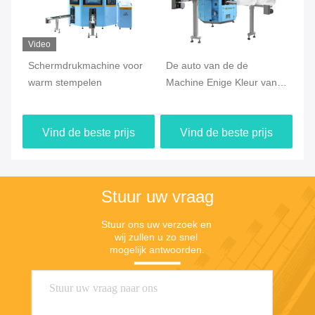
Video
Schermdrukmachine voor
De auto van de de
Au
warm stempelen
Machine Enige Kleur van
sc
de Stootkussendruk
ci
Machine van de het
fl
Vind de beste prijs
Vind de beste prijs
Schermdruk
Stuur uw vraag
Stuur ons uw verzoek en 
wij zullen u zo snel 
mogelijk antwoorden.