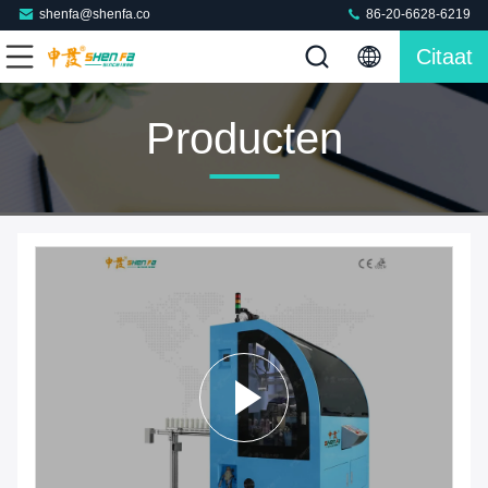
shenfa@shenfa.co
86-20-6628-6219
Citaat
Producten