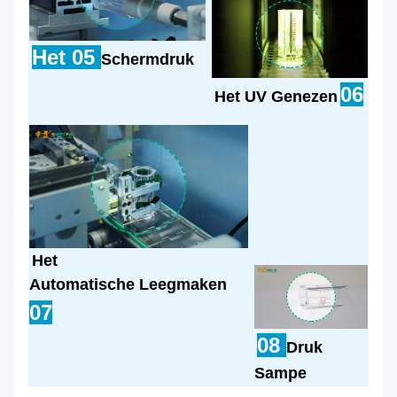
Het 05
Schermdruk
06
Het UV Genezen
Het
Automatische Leegmaken
07
08
Druk
Sampe