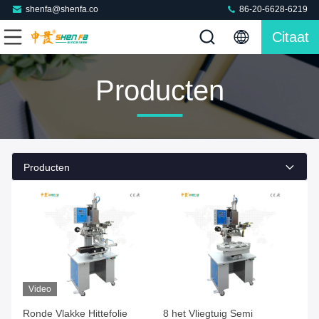
shenfa@shenfa.co
86-20-6628-6219
Citaat
Producten
Producten
Video
Ronde Vlakke Hittefolie
8 het Vliegtuig Semi