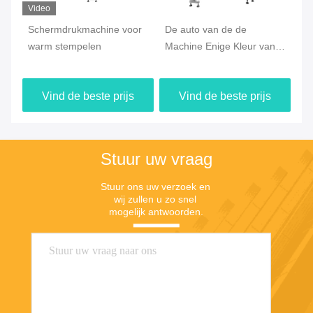
Video
Schermdrukmachine voor
De auto van de de
Au
warm stempelen
Machine Enige Kleur van
sc
de Stootkussendruk
ci
Machine van de het
fl
Vind de beste prijs
Vind de beste prijs
Schermdruk
Stuur uw vraag
Stuur ons uw verzoek en 
wij zullen u zo snel 
mogelijk antwoorden.