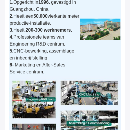
1.
Opgericht in
1996
. gevestigd in
Guangzhou, China.
2.
Heeft een
50,000
vierkante meter
productie-installatie.
3.
Heeft.
200-300 werknemers
.
4.
Professionele teams van
Engineering R&D centrum.
5.
CNC-bewerking, assemblage
en inbedrijfstelling
6
- Marketing en After-Sales
Service centrum.