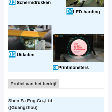
03
Schermdrukken
04
LED-harding
05
Uitladen
06
Printmonsters
Profiel van het bedrijf
Shen Fa Eng.Co.,Ltd
((Guangzhou)