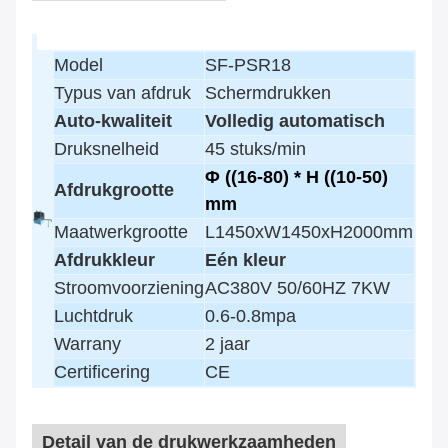
Model
SF-PSR18
Typus van afdruk
Schermdrukken
Auto-kwaliteit
Volledig automatisch
Druksnelheid
45 stuks/min
Φ ((16-80) * H ((10-50)
Afdrukgrootte
mm
Maatwerkgrootte
L1450xW1450xH2000mm
Afdrukkleur
Eén kleur
Stroomvoorziening
AC380V 50/60HZ 7KW
Luchtdruk
0.6-0.8mpa
Warrany
2 jaar
Certificering
CE
Detail van de drukwerkzaamheden