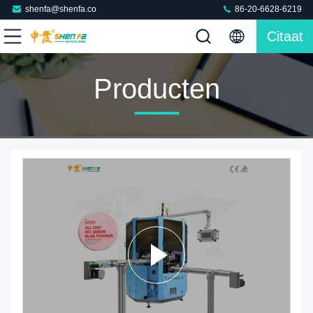
shenfa@shenfa.co
86-20-6628-6219
Citaat
Producten