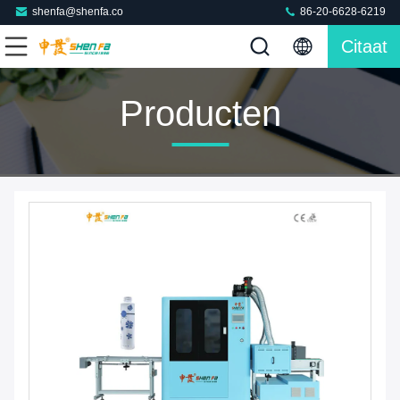
shenfa@shenfa.co
86-20-6628-6219
Citaat
Producten