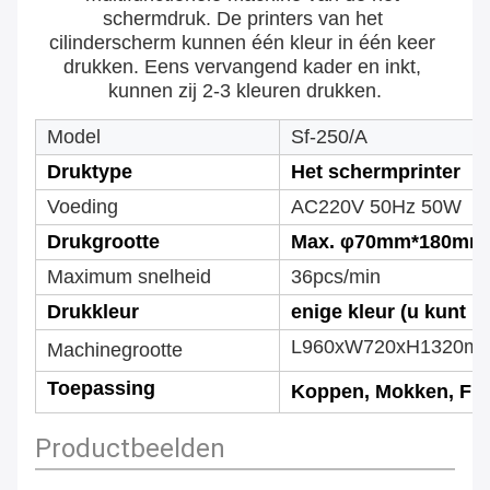
schermdruk. De printers van het 
cilinderscherm kunnen één kleur in één keer 
drukken. Eens vervangend kader en inkt, 
kunnen zij 2-3 kleuren drukken.
Model
Sf-250/A
Druktype
Het schermprinter
Voeding
AC220V 50Hz 50W
Drukgrootte
Max. φ70mm*180mm
Maximum snelheid
36pcs/min
Drukkleur
enige kleur (u kunt u
L960xW720xH1320m
Machinegrootte
Toepassing
Koppen, Mokken, Fl
Productbeelden