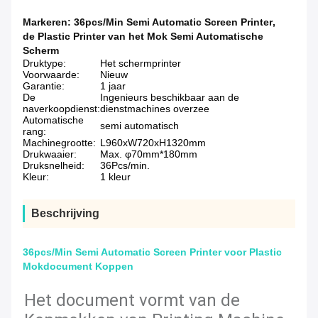
Markeren:
36pcs/Min Semi Automatic Screen Printer
,
de Plastic Printer van het Mok Semi Automatische
Scherm
Druktype:
Het schermprinter
Voorwaarde:
Nieuw
Garantie:
1 jaar
De
Ingenieurs beschikbaar aan de
naverkoopdienst:
dienstmachines overzee
Automatische
semi automatisch
rang:
Machinegrootte:
L960xW720xH1320mm
Drukwaaier:
Max. φ70mm*180mm
Druksnelheid:
36Pcs/min.
Kleur:
1 kleur
Beschrijving
36pcs/Min Semi Automatic Screen Printer voor Plastic
Mokdocument Koppen
Het document vormt van de