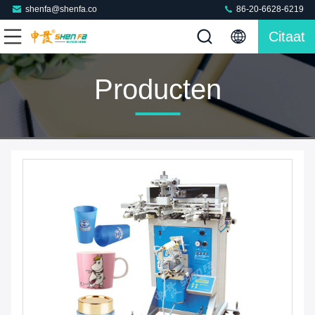
shenfa@shenfa.co
86-20-6628-6219
Citaat
Producten