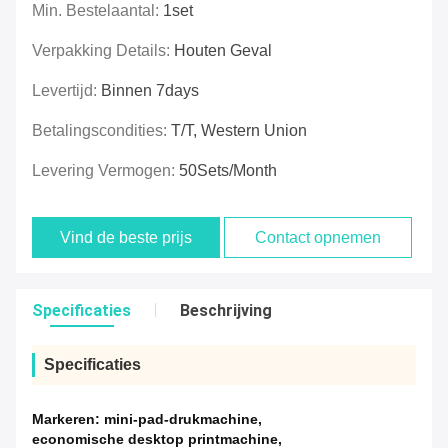
Min. Bestelaantal:
1set
Verpakking Details:
Houten Geval
Levertijd:
Binnen 7days
Betalingscondities:
T/T, Western Union
Levering Vermogen:
50Sets/month
Vind de beste prijs
Contact opnemen
Specificaties
Beschrijving
Specificaties
Markeren:
mini-pad-drukmachine
,
economische desktop printmachine
,