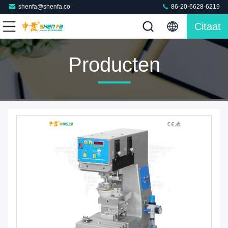
shenfa@shenfa.co
86-20-6628-6219
Citaat
Producten