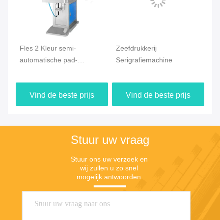
t
Fles 2 Kleur semi-
Zeefdrukkerij
Si
automatische pad-
Serigrafiemachine
Ta
en
drukmachine
Ti
Fö
Vind de beste prijs
Vind de beste prijs
Stuur uw vraag
Stuur ons uw verzoek en 
wij zullen u zo snel 
mogelijk antwoorden.