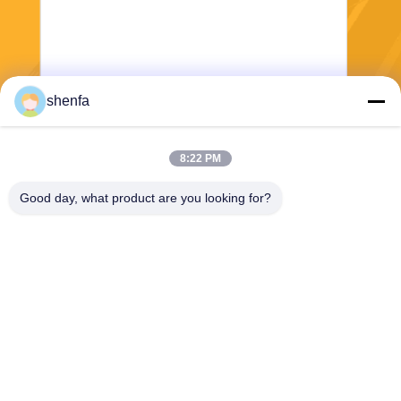
shenfa
Stuur
8:22 PM
Good day, what product are you looking for?
Shen Fa Eng. Co., Ltd. (Guangzhou)
shenfa@shenfa.co
86-20-6628-6219
Van de het Zuidenweg van
No.9huaxing het District Gua
ngzhou, China van Huadu