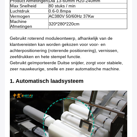
Product Afmetingen
Dia 13-60mm H20-240mm
Max Snelheid
80 stuks / min
Luchtdruk
0.6-0.8mpa
Vermogen
AC380V 50/60Hz 37Kw
Machine
320*280*220cm
Afmetingen
Gebruikt roterend moduleontwerp, afhankelijk van de
klantvereisten kan worden gekozen voor voor- en
achterpositionering (roterende positionering), vernissen,
zeefdrukken en hete stempel functie.
Gebruikt geïmporteerde Duitse snijder, zorgt voor stabiele,
zeer nauwkeurige, snelle en zeer automatische machine.
1. Automatisch laadsysteem