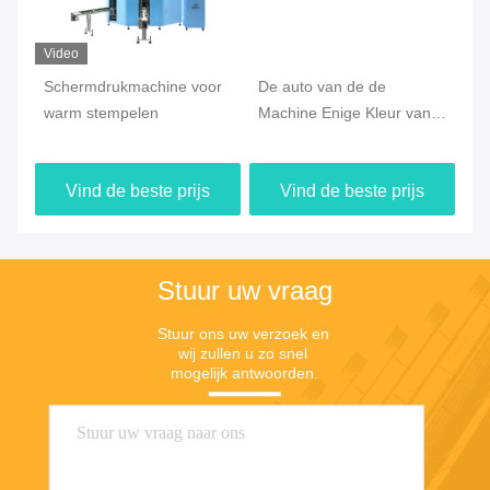
Video
Schermdrukmachine voor
De auto van de de
Au
warm stempelen
Machine Enige Kleur van
sc
de Stootkussendruk
ci
Machine van de het
fl
Vind de beste prijs
Vind de beste prijs
Schermdruk
Stuur uw vraag
Stuur ons uw verzoek en 
wij zullen u zo snel 
mogelijk antwoorden.