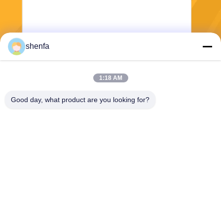
shenfa
Stuur
1:18 AM
Good day, what product are you looking for?
Shen Fa Eng. Co., Ltd. (Guangzhou)
shenfa@shenfa.co
86-20-6628-6219
Van de het Zuidenweg van
No.9huaxing het District Gua
ngzhou, China van Huadu