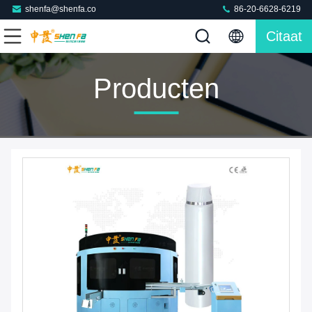
shenfa@shenfa.co
86-20-6628-6219
Citaat
Producten