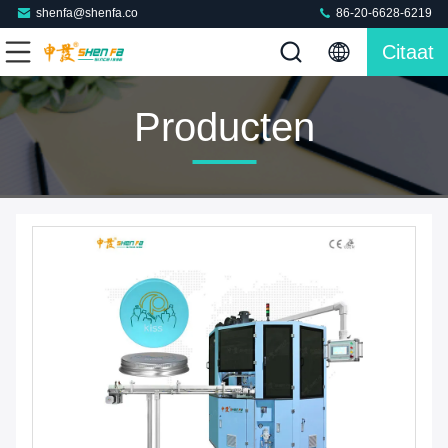
shenfa@shenfa.co
86-20-6628-6219
Citaat
Producten