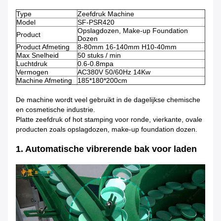
Type
Zeefdruk Machine
Model
SF-PSR420
Opslagdozen, Make-up Foundation
Product
Dozen
Product Afmeting
8-80mm 16-140mm H10-40mm
Max Snelheid
50 stuks / min
Luchtdruk
0.6-0.8mpa
Vermogen
AC380V 50/60Hz 14Kw
Machine Afmeting
185*180*200cm
De machine wordt veel gebruikt in de dagelijkse chemische
en cosmetische industrie.
Platte zeefdruk of hot stamping voor ronde, vierkante, ovale
producten zoals opslagdozen, make-up foundation dozen.
1. Automatische vibrerende bak voor laden