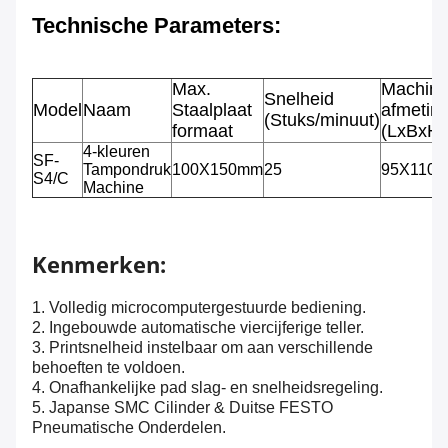
Technische Parameters
:
Max.
Machin
Snelheid
Model
Naam
Staalplaat
afmetin
(Stuks/minuut)
formaat
(LxBxH)
4-kleuren
SF-
Tampondruk
100X150mm
25
95X110X
S4/C
Machine
Kenmerken:
1. Volledig microcomputergestuurde bediening.
2. Ingebouwde automatische viercijferige teller.
3. Printsnelheid instelbaar om aan verschillende
behoeften te voldoen.
4. Onafhankelijke pad slag- en snelheidsregeling.
5. Japanse SMC Cilinder & Duitse FESTO
Pneumatische Onderdelen.