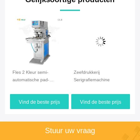
t
Fles 2 Kleur semi-
Zeefdrukkerij
Si
automatische pad-
Serigrafiemachine
Ta
en
drukmachine
Ti
Fö
Vind de beste prijs
Vind de beste prijs
Stuur uw vraag