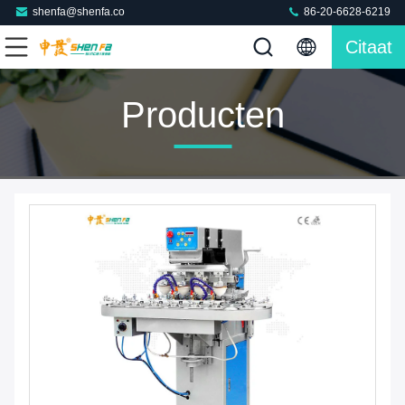
shenfa@shenfa.co
86-20-6628-6219
Citaat
Producten