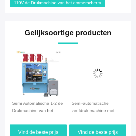
110V de Drukmachine van het emmerscherm
Gelijksoortige producten
e
Semi Automatische 1-2 de
Semi-automatische
Se
Drukmachine van het
zeefdruk machine met
sc
Kleurenscherm voor
1030x400mm printformaat
on
lichtjes
voor plastic containers
Vind de beste prijs
Vind de beste prijs
Kegelvormproducten