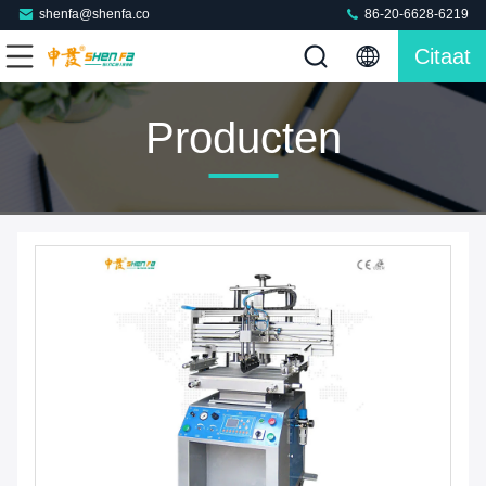
shenfa@shenfa.co
86-20-6628-6219
Citaat
Producten