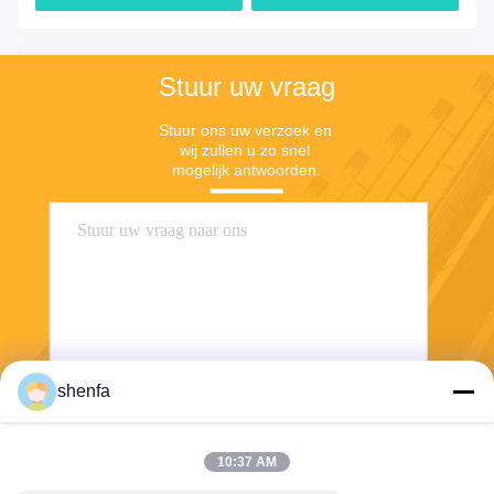
Stuur uw vraag
Stuur ons uw verzoek en 
wij zullen u zo snel 
mogelijk antwoorden.
shenfa
Stuur
10:37 AM