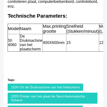
controleren plaat, computertoetsenbord, controlebord,
enz.
Technische Parameters:
Max.printing
Snelheid
Mac
Model
Naam
grootte
(Stukken/minuut)
(Lx
De
Sf-
Drukmachine
400X600mm
15
120
4060
van het
plaatscherm
Tags:
110V UV de Drukmachine van het Inktscherm
220V Printer van het plaat de Semi Automatische
Scherm