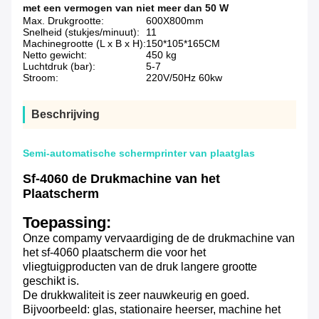
met een vermogen van niet meer dan 50 W
Max. Drukgrootte:
600X800mm
Snelheid (stukjes/minuut):
11
Machinegrootte (L x B x H):
150*105*165CM
Netto gewicht:
450 kg
Luchtdruk (bar):
5-7
Stroom:
220V/50Hz 60kw
Beschrijving
Semi-automatische schermprinter van plaatglas
Sf-4060 de Drukmachine van het
Plaatscherm
Toepassing:
Onze compamy vervaardiging de de drukmachine van
het sf-4060 plaatscherm die voor het
vliegtuigproducten van de druk langere grootte
geschikt is.
De drukkwaliteit is zeer nauwkeurig en goed.
Bijvoorbeeld: glas, stationaire heerser, machine het